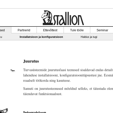
sed
Partnerid
Ettevõttest
Tule tööle
Seminar
ku
Installatsioon ja konfiguratsioon
Haldus ja tugi
Juurutus
Turvasüsteemide juurutusfaasi teenused sisaldavad endas details
lahenduse installatsiooni, konfiguratsioonitäpsustusi jne. Eesm
reaalselt töökorda ning kasutusse.
Samuti on juurutusteenused mõeldud selleks, et täiustada olem
täiendavat funktsionaalsust.
Integratsioon