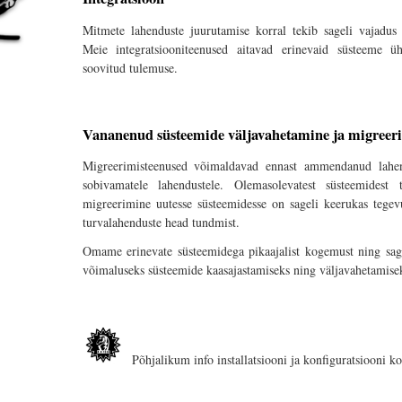
Mitmete lahenduste juurutamise korral tekib sageli vajadus 
Meie integratsiooniteenused aitavad erinevaid süsteeme ü
soovitud tulemuse.
Vananenud süsteemide väljavahetamine ja migreer
Migreerimisteenused võimaldavad ennast ammendanud lahen
sobivamatele lahendustele. Olemasolevatest süsteemidest t
migreerimine uutesse süsteemidesse on sageli keerukas tege
turvalahenduste head tundmist.
Omame erinevate süsteemidega pikaajalist kogemust ning sag
võimaluseks süsteemide kaasajastamiseks ning väljavahetamise
Põhjalikum info installatsiooni ja konfiguratsiooni k