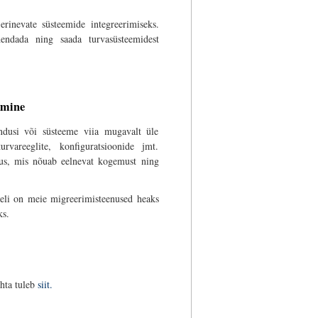
erinevate süsteemide integreerimiseks.
hendada ning saada turvasüsteemidest
imine
dusi või süsteeme viia mugavalt üle
urvareeglite, konfiguratsioonide jmt.
vus, mis nõuab eelnevat kogemust ning
eli on meie migreerimisteenused heaks
ks.
ohta tuleb
siit.